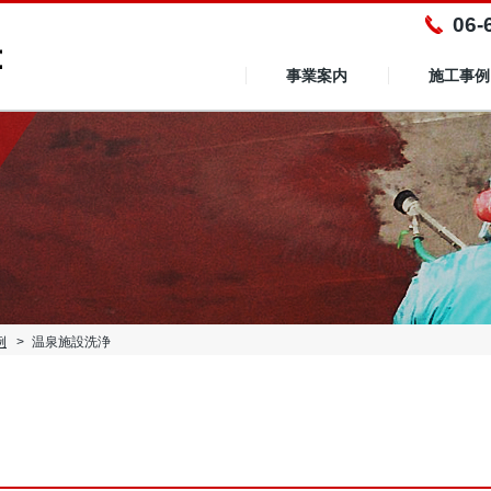
06-
事業案内
施工事例
建築・土木工事事業
エクステリア・インテリア事業
NPクリーン事業
例
温泉施設洗浄