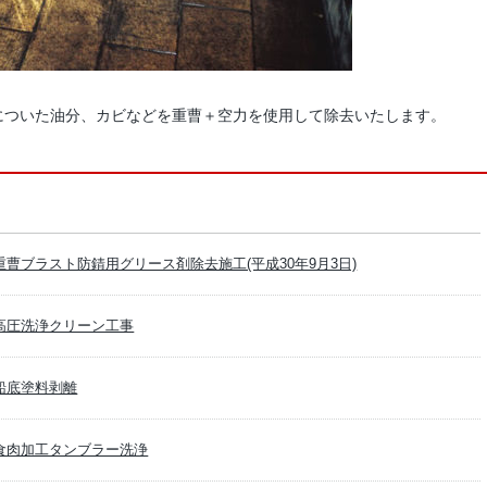
についた油分、カビなどを重曹＋空力を使用して除去いたします。
重曹ブラスト防錆用グリース剤除去施工(平成30年9月3日)
高圧洗浄クリーン工事
船底塗料剥離
食肉加工タンブラー洗浄